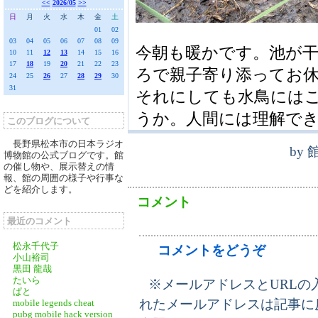
<<
2026/05
>>
日
月
火
水
木
金
土
01
02
03
04
05
06
07
08
09
今朝も暖かです。池が
10
11
12
13
14
15
16
17
18
19
20
21
22
23
ろで親子寄り添ってお
24
25
26
27
28
29
30
31
それにしても水鳥には
うか。人間には理解で
このブログについて
長野県松本市の日本ラジオ
by
博物館の公式ブログです。館
の催し物や、展示替えの情
報、館の周囲の様子や行事な
どを紹介します。
コメント
最近のコメント
松永千代子
コメントをどうぞ
小山裕司
黒田 龍哉
たいら
※メールアドレスとURLの
ぱと
れたメールアドレスは記事に
mobile legends cheat
pubg mobile hack version