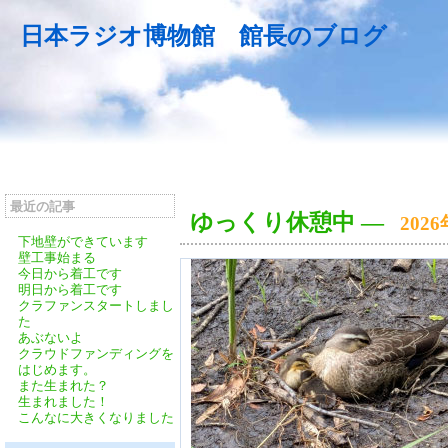
日本ラジオ博物館 館長のブログ
最近の記事
ゆっくり休憩中
―
202
下地壁ができています
壁工事始まる
今日から着工です
明日から着工です
クラファンスタートしまし
た
あぶないよ
クラウドファンディングを
はじめます。
また生まれた？
生まれました！
こんなに大きくなりました